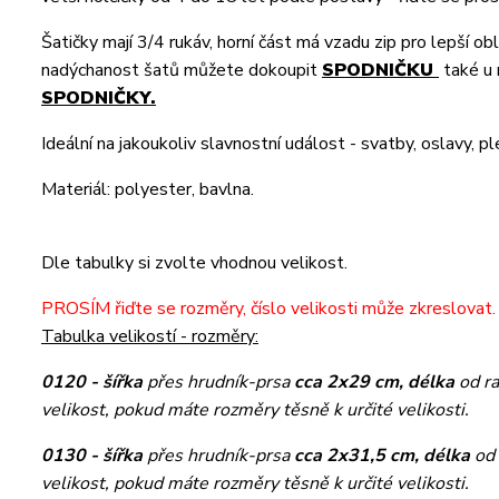
Šatičky mají 3/4 rukáv, horní část má vzadu zip pro lepší ob
nadýchanost šatů můžete dokoupit
SPODNIČKU
také u
SPODNIČKY.
Ideální na jakoukoliv slavnostní událost - svatby, oslavy, pl
Materiál: polyester, bavlna.
Dle tabulky si zvolte vhodnou velikost.
PROSÍM řiďte se rozměry, číslo velikosti může zkreslovat. 
Tabulka velikostí - rozměry:
0120 - šířka
přes hrudník-prsa
cca 2x29 cm, délka
od r
velikost, pokud máte rozměry těsně k určité velikosti.
0130 - šířka
přes hrudník-prsa
cca 2x31,5 cm, délka
od
velikost, pokud máte rozměry těsně k určité velikosti.