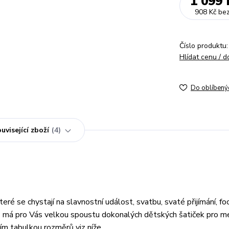
1 099 
908 Kč
be
Číslo produktu:
Hlídat cenu / 
Do oblíbený
uvisející zboží
4
teré se chystají na slavnostní událost, svatbu, svaté přijímání, f
.cz má pro Vás velkou spoustu dokonalých dětských šatiček pro me
ím tabulkou rozměrů viz níže.