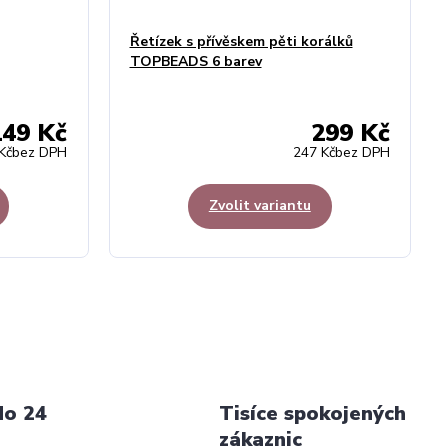
Řetízek s přívěskem pěti korálků
TOPBEADS 6 barev
149 Kč
299 Kč
Kč
bez DPH
247 Kč
bez DPH
Zvolit variantu
do 24
Tisíce spokojených
zákaznic