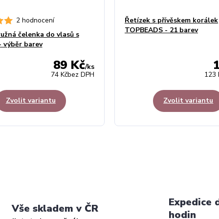
2 hodnocení
Řetízek s přívěskem korálek
TOPBEADS - 21 barev
užná čelenka do vlasů s
- výběr barev
89 Kč
/
ks
74 Kč
bez DPH
123 
Zvolit variantu
Zvolit variantu
Expedice 
Vše skladem v ČR
hodin