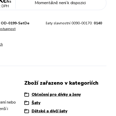
Kč
/
ks
Momentálně není k dispozici
z DPH
OD-0199-SatDe
šaty slavnostní 0090-00170:
0140
dostupnost
ch
Zboží zařazeno v kategoriích
Oblečení pro dívky a ženy
ocení nebo
Šaty
nší i
Dětské a dívčí šaty