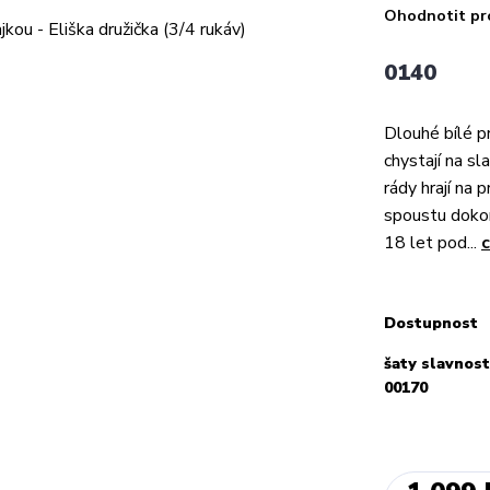
Ohodnotit pr
0140
Dlouhé bílé pr
chystají na sl
rády hrají na
spoustu dokon
18 let pod...
c
Dostupnost
šaty slavnost
00170