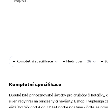
Kompletní specifikace
Hodnocení
0
So
Kompletní specifikace
Dlouhé bílé princeznovské šatičky pro družičky či holčičky, k
si jen rády hrají na princezny či nevěsty. Eshop Tvujdesign
větší holčičky od 4 do 18 let podle postavy - řiďte se pros