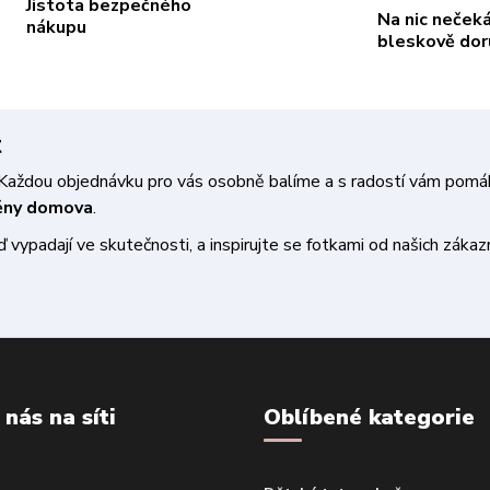
Jistota bezpečného
Na nic neček
nákupu
bleskově do
t
a. Každou objednávku pro vás osobně balíme a s radostí vám pom
měny domova
.
vypadají ve skutečnosti, a inspirujte se fotkami od našich zákazn
 nás na síti
Oblíbené kategorie