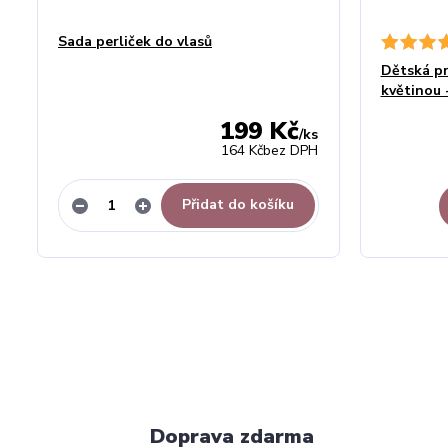
Sada perliček do vlasů
Dětská pr
květinou 
199 Kč
/
ks
164 Kč
bez DPH
Přidat do košíku
Doprava zdarma