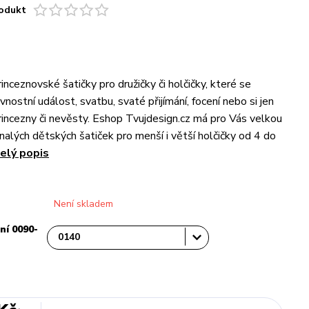
odukt
inceznovské šatičky pro družičky či holčičky, které se
avnostní událost, svatbu, svaté přijímání, focení nebo si jen
 princezny či nevěsty. Eshop Tvujdesign.cz má pro Vás velkou
alých dětských šatiček pro menší i větší holčičky od 4 do
elý popis
Není skladem
ní 0090-