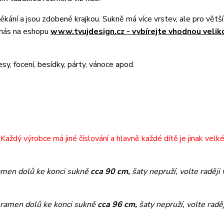
lékání a jsou zdobené krajkou. Sukně má více vrstev, ale pro větš
 nás na eshopu
www.tvujdesign.cz - vvbírejte vhodnou velik
esy, focení, besídky, párty, vánoce apod.
Každý výrobce má jiné číslování a hlavně každé dítě je jinak velk
amen dolů ke konci sukně
cca 90 cm,
šaty nepruží, volte raději 
 ramen dolů ke konci sukně
cca 96 cm,
šaty nepruží, volte raděj