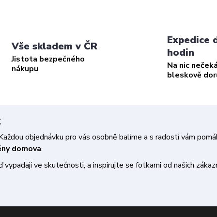
Expedice 
Vše skladem v ČR
hodin
Jistota bezpečného
Na nic neček
nákupu
bleskově do
t
a. Každou objednávku pro vás osobně balíme a s radostí vám pom
měny domova
.
vypadají ve skutečnosti, a inspirujte se fotkami od našich zákazn