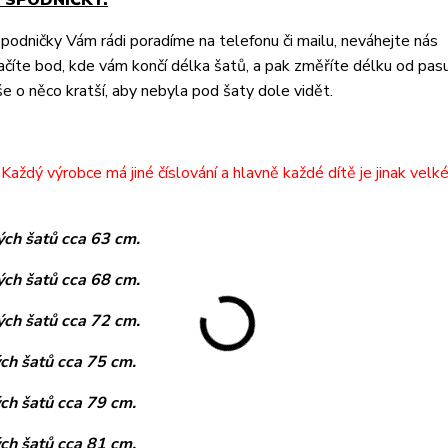
-
SPODNIČKY.
podničky Vám rádi poradíme na telefonu či mailu, neváhejte nás
ačíte bod, kde vám končí délka šatů, a pak změříte délku od pas
e o něco kratší, aby nebyla pod šaty dole vidět.
Každý výrobce má jiné číslování a hlavně každé dítě je jinak velk
ých šatů cca 63 cm.
ých šatů cca 68 cm.
ých šatů cca 72 cm.
ých šatů cca 75 cm.
ých šatů cca 79 cm.
ých šatů cca 81 cm.