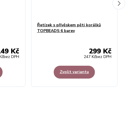
Řetízek s přívěskem pěti korálků
TOPBEADS 6 barev
149 Kč
299 Kč
Kč
bez DPH
247 Kč
bez DPH
Zvolit variantu