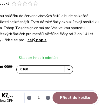
odukt
u holčičku do červenovínových šatů a bude na každé
losti nejkrásnější. Tyto dětské šaty okouzlí svoji nositelku
em. Eshop Tvujdesign.cz má pro Vás velkou spoustu
tských šatiček pro menší i větší holčičky od 2 do 14 let
- řiďte se pro...
celý popis
Skladem ihned k odeslání
ní 0090-
 Kč
/
ks
Přidat do košíku
bez DPH