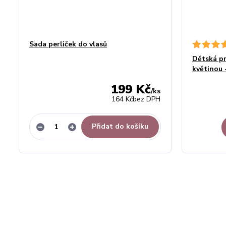
Sada perliček do vlasů
Dětská pr
květinou 
199 Kč
/
ks
164 Kč
bez DPH
Přidat do košíku