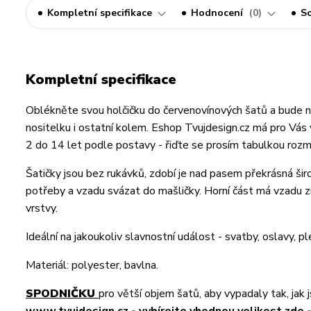
Kompletní specifikace
Hodnocení
0
So
Kompletní specifikace
Oblékněte svou holčičku do červenovínových šatů a bude na 
nositelku i ostatní kolem. Eshop Tvujdesign.cz má pro Vás 
2 do 14 let podle postavy - řiďte se prosím tabulkou rozmě
Šatičky jsou bez rukávků, zdobí je nad pasem překrásná ši
potřeby a vzadu svázat do mašličky. Horní část má vzadu z
vrstvy.
Ideální na jakoukoliv slavnostní událost - svatby, oslavy, pl
Materiál: polyester, bavlna.
SPODNIČKU
pro větší objem šatů, aby vypadaly tak, jak 