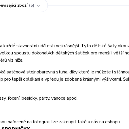
uvisející zboží
5
každé slavnostní události nejkrásnější. Tyto dětské šaty okouzl
velkou spoustu dokonalých dětských šatiček pro menší i větší ho
rů viz níže.
roká saténová stejnobarevná stuha, díky které je můžete i stáhno
ip pro lepší oblékání a vpředu je zdobená krásnými výšivkami. S
esy, focení, besídky, párty, vánoce apod.
jsou nafocené na fotograii, lze zakoupit také u nás na eshopu