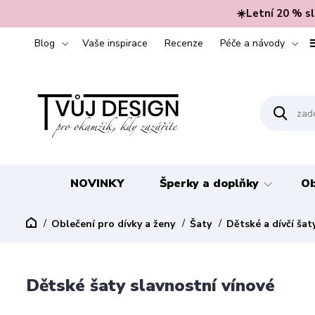
☀️Letní 20 % s
Blog
Vaše inspirace
Recenze
Péče a návody
NOVINKY
Šperky a doplňky
Ob
Oblečení pro dívky a ženy
Šaty
Dětské a dívčí šat
Dětské šaty slavnostní vínové