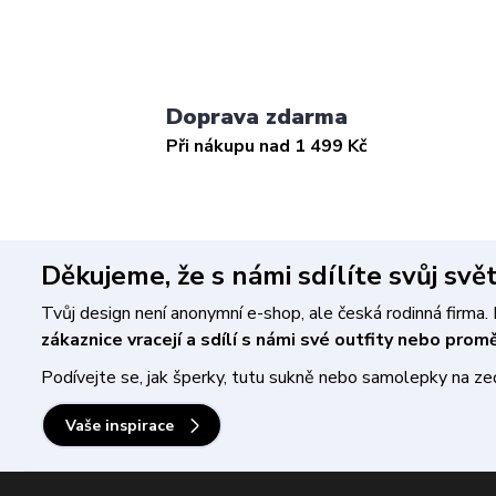
Doprava zdarma
Při nákupu nad 1 499 Kč
Děkujeme, že s námi sdílíte svůj svě
Tvůj design není anonymní e-shop, ale česká rodinná firm
zákaznice vracejí a sdílí s námi své outfity nebo pro
Podívejte se, jak šperky, tutu sukně nebo samolepky na zeď 
Vaše inspirace