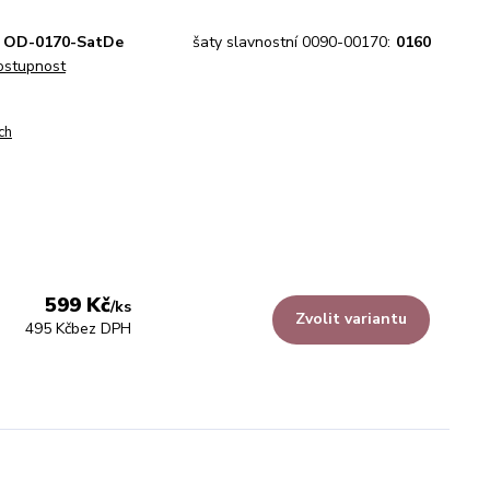
OD-0170-SatDe
šaty slavnostní 0090-00170:
0160
dostupnost
ch
599 Kč
/
ks
Zvolit variantu
495 Kč
bez DPH