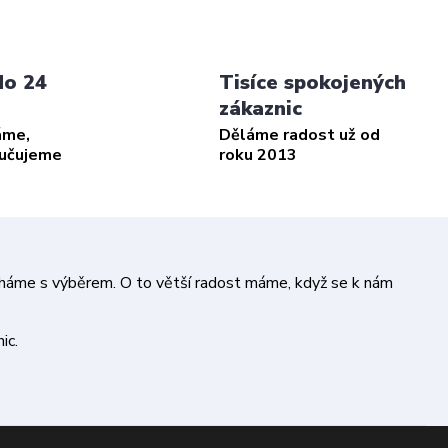
do 24
Tisíce spokojených
zákaznic
áme,
Děláme radost už od
ručujeme
roku 2013
áháme s výběrem. O to větší radost máme, když se k nám
ic.