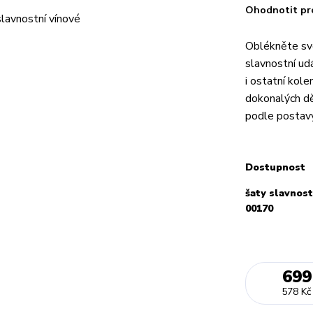
Ohodnotit pr
Oblékněte svo
slavnostní udá
i ostatní kol
dokonalých dě
podle postavy 
Dostupnost
šaty slavnost
00170
699
578 Kč