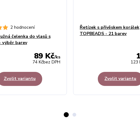
2 hodnocení
Řetízek s přívěskem korálek
TOPBEADS - 21 barev
užná čelenka do vlasů s
- výběr barev
89 Kč
/
ks
74 Kč
bez DPH
123 
Zvolit variantu
Zvolit variantu