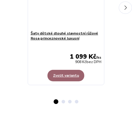
Šaty dětské dlouhé slavnostní růžové
Rosa princeznovské luxusní
Šaty dětské d
bobulové prin
1 099 Kč
/
ks
908 Kč
bez DPH
Zvolit variantu
Z