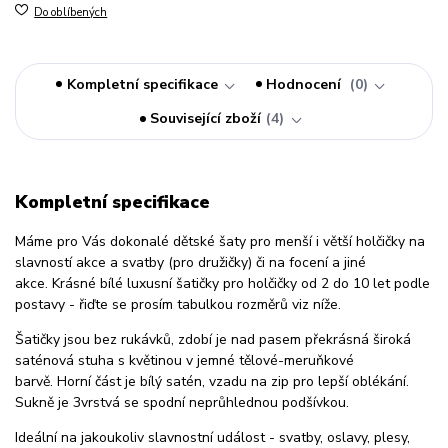
Do oblíbených
Kompletní specifikace
Hodnocení
0
Související zboží
4
Kompletní specifikace
Máme pro Vás dokonalé dětské šaty pro menší i větší holčičky na
slavností akce a svatby (pro družičky) či na focení a jiné
akce. Krásné bílé luxusní šatičky pro holčičky od 2 do 10 let podle
postavy - řiďte se prosím tabulkou rozměrů viz níže.
Šatičky jsou bez rukávků, zdobí je nad pasem překrásná široká
saténová stuha s květinou v jemné tělové-meruňkové
barvě. Horní část je bílý satén, vzadu na zip pro lepší oblékání.
Sukně je 3vrstvá se spodní neprůhlednou podšívkou.
Ideální na jakoukoliv slavnostní událost - svatby, oslavy, plesy,