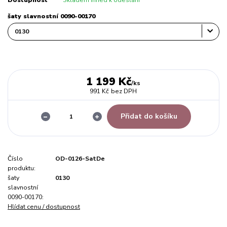
Dostupnost
Skladem ihned k odeslání
šaty slavnostní 0090-00170
1 199 Kč
/
ks
991 Kč
bez DPH
Přidat do košíku
Číslo
OD-0126-SatDe
produktu:
šaty
0130
slavnostní
0090-00170:
Hlídat cenu / dostupnost