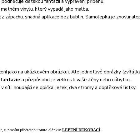
 podněcuje dětskou fantazii a vyprávění příběhů.
a matném vinylu, který vypadá jako malba.
z zápachu, snadná aplikace bez bublin. Samolepka je znovunalep
ení jako na ukázkovém obrázku). Ale jednotlivé obrázky (zvířátka
 fantazie
a přizpůsobit je velikosti vaší stěny nebo nábytku.
 síti, houpající se opička, ježek, dva stromy a doplňkové lístky.
t, si prosím přečtěte v tomto článku:
LEPENÍ DEKORACÍ
.