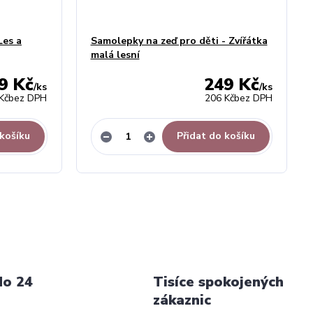
Les a
Samolepky na zeď pro děti - Zvířátka
malá lesní
9 Kč
249 Kč
/
ks
/
ks
Kč
bez DPH
206 Kč
bez DPH
 košíku
Přidat do košíku
do 24
Tisíce spokojených
zákaznic