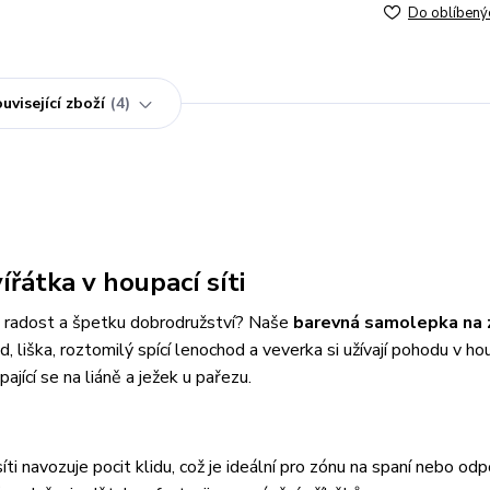
Do oblíbený
uvisející zboží
4
řátka v houpací síti
d, radost a špetku dobrodružství? Naše
barevná samolepka na 
liška, roztomilý spící lenochod a veverka si užívají pohodu v hou
jící se na liáně a ježek u pařezu.
i navozuje pocit klidu, což je ideální pro zónu na spaní nebo odp