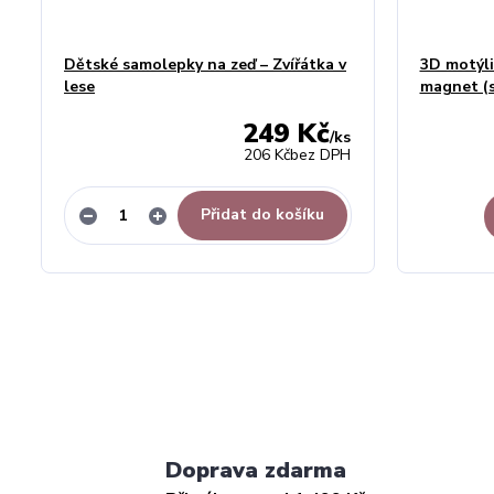
Dětské samolepky na zeď – Zvířátka v
3D motýli
lese
magnet (s
249 Kč
/
ks
206 Kč
bez DPH
Přidat do košíku
Doprava zdarma