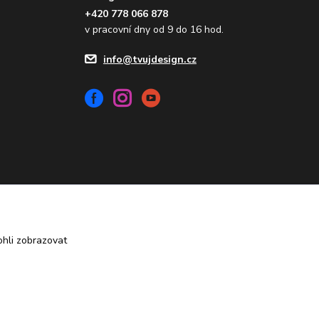
+420 778 066 878
v pracovní dny od 9 do 16 hod.
info@tvujdesign.cz
Vytvořeno na
Eshop-rychle.cz
hli zobrazovat