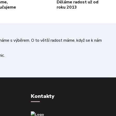
áme,
Děláme radost už od
ručujeme
roku 2013
áháme s výběrem. O to větší radost máme, když se k nám
ic.
Kontakty