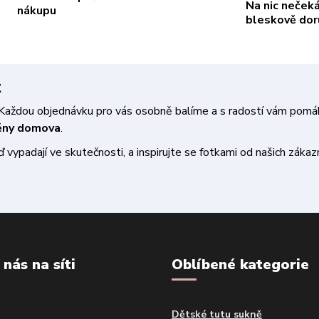
Na nic neček
nákupu
bleskově do
t
a. Každou objednávku pro vás osobně balíme a s radostí vám pom
měny domova
.
vypadají ve skutečnosti, a inspirujte se fotkami od našich zákazn
 nás na síti
Oblíbené kategorie
Dětské tutu sukně