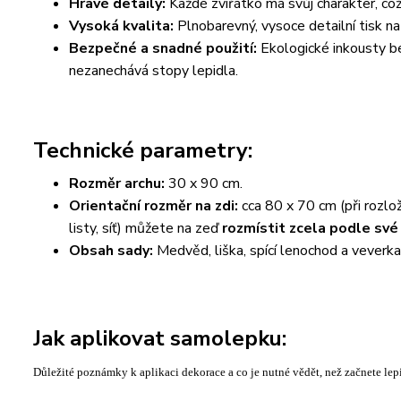
Hravé detaily:
Každé zvířátko má svůj charakter, což
Vysoká kvalita:
Plnobarevný, vysoce detailní tisk n
Bezpečné a snadné použití:
Ekologické inkousty be
nezanechává stopy lepidla.
Technické parametry:
Rozměr archu:
30 x 90 cm.
Orientační rozměr na zdi:
cca 80 x 70 cm (při rozlož
listy, síť) můžete na zeď
rozmístit zcela podle své
Obsah sady:
Medvěd, liška, spící lenochod a veverka v
Jak aplikovat samolepku:
Důležité poznámky k aplikaci dekorace a co je nutné vědět, než začnete lepi