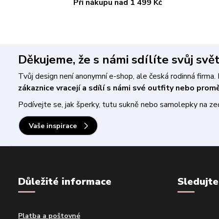
Při nákupu nad 1 499 Kč
Děkujeme, že s námi sdílíte svůj svě
Tvůj design není anonymní e-shop, ale česká rodinná firm
zákaznice vracejí a sdílí s námi své outfity nebo pro
Podívejte se, jak šperky, tutu sukně nebo samolepky na zeď 
Vaše inspirace
Důležité informace
Sledujte
Platba a poštovné