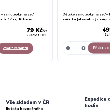
 – samolepky na zeď i
Dětské samolepky na zeď – 
ada 12 ks, 16 barev)
zvířátka (akvarelový design)
49
79 Kč
/
ks
412 
65 Kč
bez DPH
Přidat do
Zvolit variantu
Expedice 
Vše skladem v ČR
hodin
Jistota bezpečného