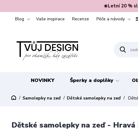
☀️Letní 20 % s
Blog
Vaše inspirace
Recenze
Péče a návody
NOVINKY
Šperky a doplňky
Ob
Samolepky na zeď
Dětské samolepky na zeď
Dětsk
Dětské samolepky na zeď - Hravá z