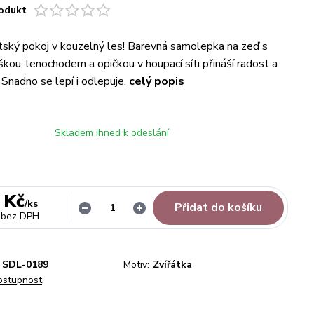
odukt
ský pokoj v kouzelný les! Barevná samolepka na zeď s
kou, lenochodem a opičkou v houpací síti přináší radost a
. Snadno se lepí i odlepuje.
celý popis
Skladem ihned k odeslání
 Kč
/
ks
Přidat do košíku
bez DPH
SDL-0189
Motiv:
Zvířátka
dostupnost