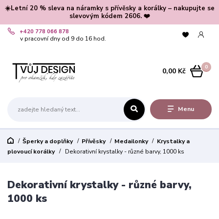
☀️Letní 20 % sleva na náramky s přívěsky a korálky – nakupujte se
slevovým kódem 2606. ❤️
+420 778 066 878
v pracovní dny od 9 do 16 hod.
0
0,00 Kč
Menu
Šperky a doplňky
Přívěsky
Medailonky
Krystalky a
plovoucí korálky
Dekorativní krystalky - různé barvy, 1000 ks
Dekorativní krystalky - různé barvy,
1000 ks