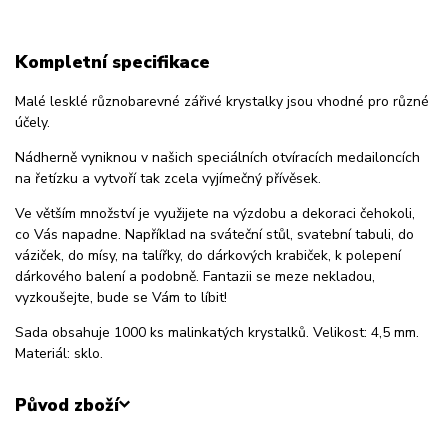
Kompletní specifikace
Malé lesklé různobarevné zářivé krystalky jsou vhodné pro různé
účely.
Nádherně vyniknou v našich speciálních otvíracích medailoncích
na řetízku a vytvoří tak zcela vyjímečný přívěsek.
Ve větším množství je využijete na výzdobu a dekoraci čehokoli,
co Vás napadne. Například na sváteční stůl, svatební tabuli, do
váziček, do mísy, na talířky, do dárkových krabiček, k polepení
dárkového balení a podobně. Fantazii se meze nekladou,
vyzkoušejte, bude se Vám to líbit!
Sada obsahuje 1000 ks malinkatých krystalků. Velikost: 4,5 mm.
Materiál: sklo.
Původ zboží