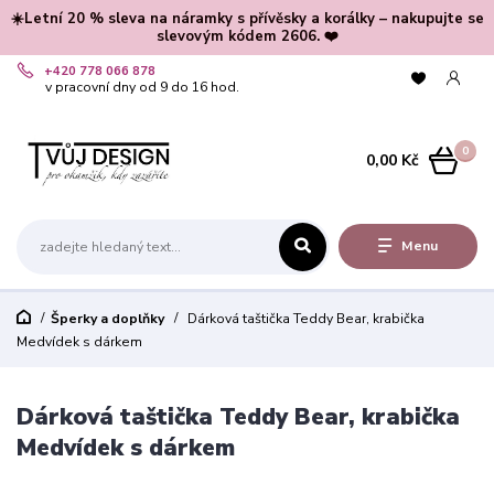
☀️Letní 20 % sleva na náramky s přívěsky a korálky – nakupujte se
slevovým kódem 2606. ❤️
+420 778 066 878
v pracovní dny od 9 do 16 hod.
0
0,00 Kč
Menu
Šperky a doplňky
Dárková taštička Teddy Bear, krabička
Medvídek s dárkem
Dárková taštička Teddy Bear, krabička
Medvídek s dárkem