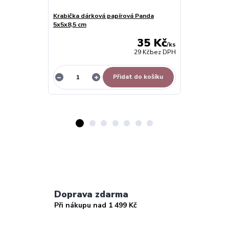
Krabička dárková papírová Panda
Dárková krabič
5x5x8,5 cm
12x12x4,5cm
35 Kč
/
ks
29 Kč
bez DPH
Přidat do košíku
Doprava zdarma
Při nákupu nad 1 499 Kč