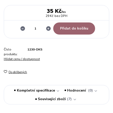
35 Kč
/
ks
29 Kč
bez DPH
Přidat do košíku
Číslo
1230-DKS
produktu:
Hlídat cenu / dostupnost
Do oblíbených
Kompletní specifikace
Hodnocení
0
Související zboží
7