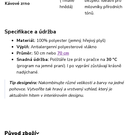
(Tmavě
bezpečí. Ideální pro
Kávové zrno
hnědá)
milovníky přírodních
tónů.
Specifikace a údržba
Materiál:
100% polyester (jemný, hřejivý plyš)
Výplň:
Antialergenní polyesterové vlákno
Průměr:
50 cm nebo
70 cm
Snadná údržba:
Polštáře lze prát v pračce na
30 °C
(program na jemné praní). I po vyprání zůstávají krásně
nadýchané.
Tip designéra:
Nakombinujte různé velikosti a barvy na jedné
pohovce. Vytvoříte tak hravý a vrstvený vzhled, který je
aktuálním hitem v interiérovém designu.
Původ zboží