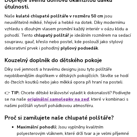
Dopřejte svému domovu okamžitou dávku
útulnosti.
Naše
kulaté chlupaté polštáře v rozměru 50 cm
jsou
neuvěřitelně měkké, hřejivé a hebké na dotek. Díky modernímu
vzhledu s dlouhým vlasem promění každý interiér v oázu klidu a
pohodlí. Tento
chlupatý polštář
je ideálním rozměrem na sedací
soupravu, gauč, křeslo nebo postel, kde poslouží jako stylový
dekorativní prvek i pohodlný
plyšový podsedák
.
Kouzelný doplněk do dětského pokoje
Díky své jemnosti a hravému designu jsou tyto polštáře
nejoblíbenějším doplňkem v dětských pokojíčcích. Skvěle se hodí
do čtecích koutků nebo jako měkká opora při hraní na posteli.
👉
TIP:
Chcete dětské království vyladit k dokonalosti? Podívejte
se na naše
originální samolepky na zeď
, které v kombinaci s
našimi polštáři vytvoří pohádkovou atmosféru.
Proč si zamilujete naše chlupaté polštáře?
Maximální pohodlí:
Jsou vyplněny kvalitním
polyesterovým vláknem, které drží tvar a je velmi příjemné