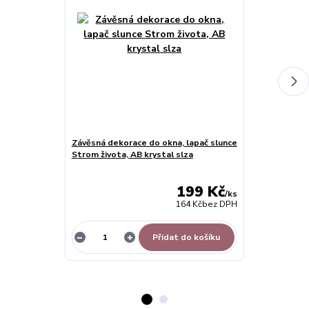
Závěsná dekorace do okna, lapač slunce
Samolepky na 
Strom života, AB krystal slza
ptáčky a sovi
velkoformáto
199 Kč
/
ks
164 Kč
bez DPH
Přidat do košíku