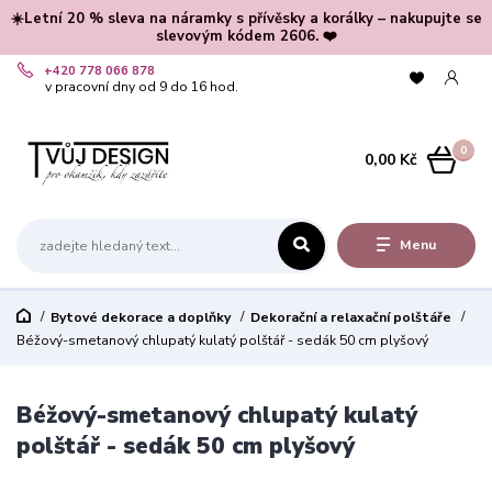
☀️Letní 20 % sleva na náramky s přívěsky a korálky – nakupujte se
slevovým kódem 2606. ❤️
+420 778 066 878
v pracovní dny od 9 do 16 hod.
0
0,00 Kč
Menu
Bytové dekorace a doplňky
Dekorační a relaxační polštáře
Béžový-smetanový chlupatý kulatý polštář - sedák 50 cm plyšový
Béžový-smetanový chlupatý kulatý
polštář - sedák 50 cm plyšový