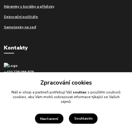
Náramky s korálky a přívěsky
Dekorační polštáře
Samolepky na zeď
Kontakty
+420 778 066 878
v pracovní dny od 9 do 16 hod.
Zpracování cookies
info@tvujdesign.cz
Náš e-shop a partneři potřebují Váš
souhlas
s použitím souborů
cookies, aby Vám mohli zobrazovat informace týkající se Vašich
zájmů.
Souhlasím
Nastavení
Tvujdesign.cz