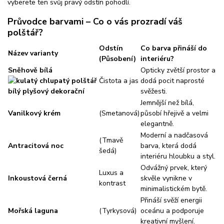
vyberete ten svůj pravý odstín pohodlí.
Průvodce barvami – Co o vás prozradí váš
polštář?
Odstín
Co barva přináší do
Název varianty
(Působení)
interiéru?
Sněhově bílá
Opticky zvětší prostor a
Čistota a jas
dodá pocit naprosté
svěžesti.
Jemnější než bílá,
Vanilkový krém
(Smetanová)
působí hřejivě a velmi
elegantně.
Moderní a nadčasová
(Tmavě
Antracitová noc
barva, která dodá
šedá)
interiéru hloubku a styl.
Odvážný prvek, který
Luxus a
Inkoustová černá
skvěle vynikne v
kontrast
minimalistickém bytě.
Přináší svěží energii
Mořská laguna
(Tyrkysová)
oceánu a podporuje
kreativní myšlení.