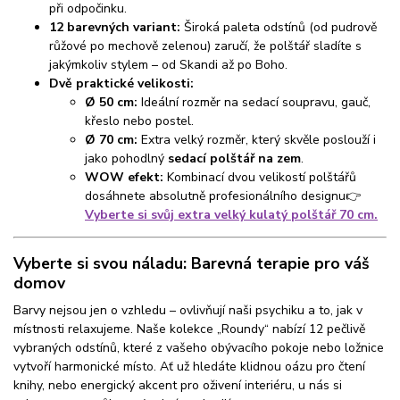
při odpočinku.
12 barevných variant:
Široká paleta odstínů (od pudrově
růžové po mechově zelenou) zaručí, že polštář sladíte s
jakýmkoliv stylem – od Skandi až po Boho.
Dvě praktické velikosti:
Ø 50 cm:
Ideální rozměr na sedací soupravu, gauč,
křeslo nebo postel.
Ø 70 cm:
Extra velký rozměr, který skvěle poslouží i
jako pohodlný
sedací polštář na zem
.
WOW efekt:
Kombinací dvou velikostí polštářů
dosáhnete absolutně profesionálního designu👉
Vyberte si svůj extra velký kulatý polštář 70 cm.
Vyberte si svou náladu: Barevná terapie pro váš
domov
Barvy nejsou jen o vzhledu – ovlivňují naši psychiku a to, jak v
místnosti relaxujeme. Naše kolekce „Roundy“ nabízí 12 pečlivě
vybraných odstínů, které z vašeho obývacího pokoje nebo ložnice
vytvoří harmonické místo. Ať už hledáte klidnou oázu pro čtení
knihy, nebo energický akcent pro oživení interiéru, u nás si