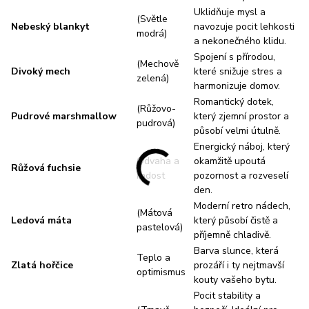
Uklidňuje mysl a
(Světle
Nebeský blankyt
navozuje pocit lehkosti
modrá)
a nekonečného klidu.
Spojení s přírodou,
(Mechově
Divoký mech
které snižuje stres a
zelená)
harmonizuje domov.
Romantický dotek,
(Růžovo-
Pudrové marshmallow
který zjemní prostor a
pudrová)
působí velmi útulně.
Energický náboj, který
Odvaha a
okamžitě upoutá
Růžová fuchsie
radost
pozornost a rozveselí
den.
Moderní retro nádech,
(Mátová
Ledová máta
který působí čistě a
pastelová)
příjemně chladivě.
Barva slunce, která
Teplo a
Zlatá hořčice
prozáří i ty nejtmavší
optimismus
kouty vašeho bytu.
Pocit stability a