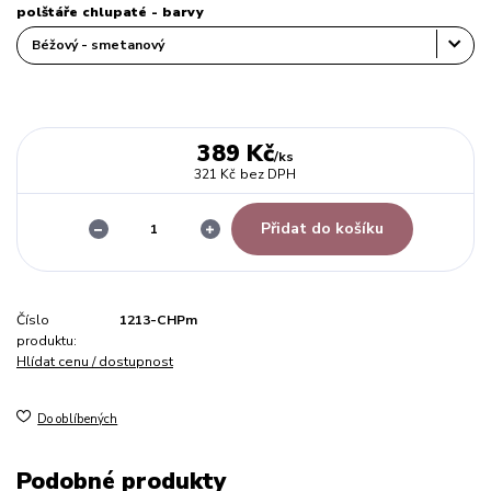
polštáře chlupaté - barvy
389 Kč
/
ks
321 Kč
bez DPH
Přidat do košíku
Číslo
1213-CHPm
produktu:
Hlídat cenu / dostupnost
Do oblíbených
Podobné produkty