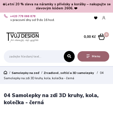
☀️Letní 20 % sleva na náramky s přívěsky a korálky – nakupujte se
slevovým kódem 2606. ❤️
+420 778 066 878
v pracovní dny od 9 do 16 hod.
0
0,00 Kč
Menu
Samolepky na zeď
Zrcadlové, svítící a 3D samolepky
04
Samolepky na zdi 3D kruhy, kola, kolečka - černá
04 Samolepky na zdi 3D kruhy, kola,
kolečka - černá