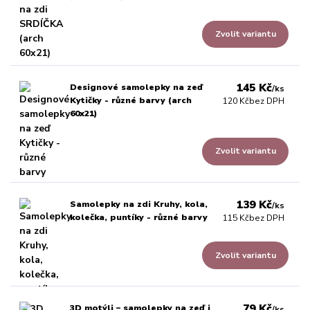
Zvolit variantu
145 Kč
Designové samolepky na zeď
/
ks
Kytičky - různé barvy (arch
120 Kč
bez DPH
60x21)
Zvolit variantu
139 Kč
Samolepky na zdi Kruhy, kola,
/
ks
kolečka, puntíky - různé barvy
115 Kč
bez DPH
Zvolit variantu
79 Kč
3D motýli – samolepky na zeď i
/
ks