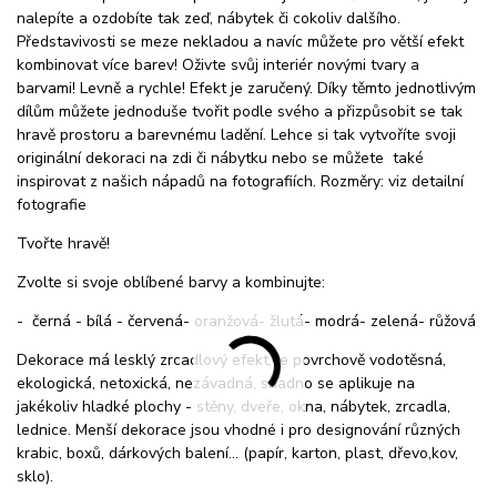
nalepíte a ozdobíte tak zeď, nábytek či cokoliv dalšího.
Představivosti se meze nekladou a navíc můžete pro větší efekt
kombinovat více barev! Oživte svůj interiér novými tvary a
barvami! Levně a rychle! Efekt je zaručený. Díky těmto jednotlivým
dílům můžete jednoduše tvořit podle svého a přizpůsobit se tak
hravě prostoru a barevnému ladění. Lehce si tak vytvoříte svoji
originální dekoraci na zdi či nábytku nebo se můžete také
inspirovat z našich nápadů na fotografiích. Rozměry: viz detailní
fotografie
Tvořte hravě!
Zvolte si svoje oblíbené barvy a kombinujte:
- černá - bílá - červená- oranžová- žlutá- modrá- zelená- růžová
Dekorace má lesklý zrcadlový efekt, je povrchově vodotěsná,
ekologická, netoxická, nezávadná, snadno se aplikuje na
jakékoliv hladké plochy - stěny, dveře, okna, nábytek, zrcadla,
lednice. Menší dekorace jsou vhodné i pro designování různých
krabic, boxů, dárkových balení... (papír, karton, plast, dřevo,kov,
sklo).