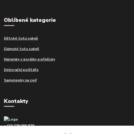
Oblíbené kategorie
Dětské tutu sukně
Dámské tutu sukně
Náramky s korálky a přívěsky
Dekorační polštáře
Samolepky na zeď
Kontakty
+420 778 066 878
v pracovní dny od 9 do 16 hod.