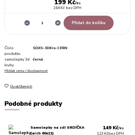
199 Kč
/
ks
164 Kč
bez DPH
Přidat do košíku
Číslo
SDXS-3DKru-CERN
produktu:
samolepky 3d
černá
kruhy:
Hlídat cenu / dostupnost
Do oblíbených
Podobné produkty
149 Kč
Samolepky na zdi SRDÍČKA
/
ks
(arch 60x21)
123 Kč
bez DPH